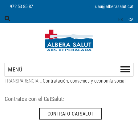
972 53 85 87
uau@alberasalut.cat
ES
CA
MENÚ
TRANSPARENCIA
_
Contratación, convenios y economía social
Contratos con el CatSalut:
CONTRATO CATSALUT