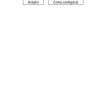
Acepto
Como configurar
SÍGUENOS
VISÍTANOS
Carrer Toló, 3-5, – 17491 Peralada, Girona
CONTÁCTANOS
972 53 85 87
uau@alberasalut.cat
POLÍTICA DE COOKIES
AVISO LEGAL
CONDICIONES DE USO
DECLARACIÓN DE ACCESIBILIDAD