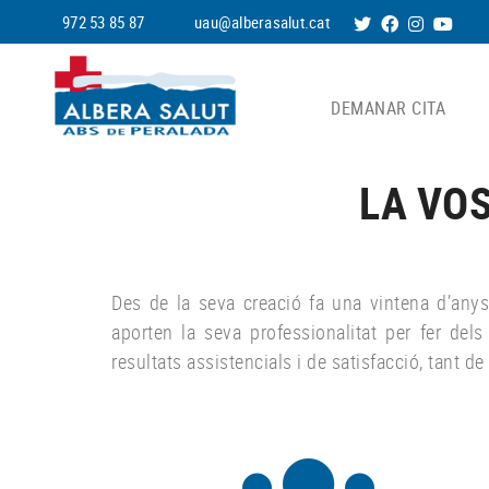
972 53 85 87
uau@alberasalut.cat
DEMANAR CITA
LA VO
Des de la seva creació fa una vintena d’any
aporten la seva professionalitat per fer del
resultats assistencials i de satisfacció, tant d