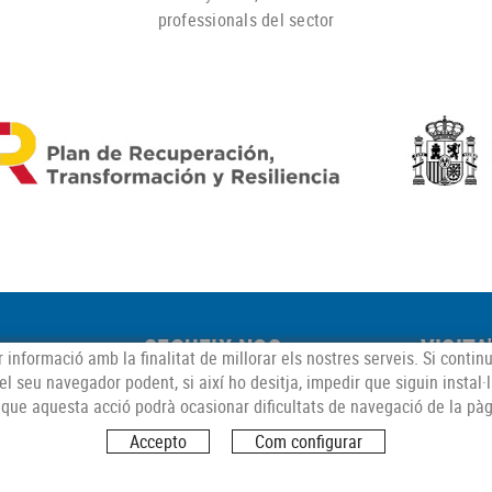
professionals del sector
SEGUEIX-NOS
VISITA
 informació amb la finalitat de millorar els nostres serveis. Si contin
r el seu navegador podent, si així ho desitja, impedir que siguin instal
Carrer T
que aquesta acció podrà ocasionar dificultats de navegació de la pà
Peralada
Accepto
Com configurar