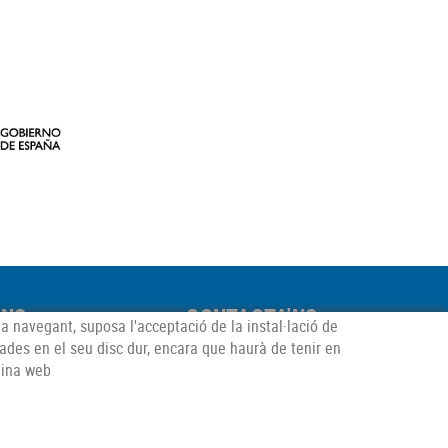
'NS
CONTACTA'NS
ua navegant, suposa l'acceptació de la instal·lació de
·lades en el seu disc dur, encara que haurà de tenir en
oló, 3-5, – 17491
972 53 85 87
gina web
, Girona
uau@alberasalut.cat