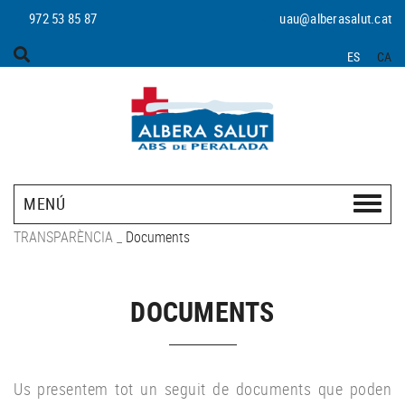
972 53 85 87
uau@alberasalut.cat
ES
CA
MENÚ
TRANSPARÈNCIA
_
Documents
DOCUMENTS
Us presentem tot un seguit de documents que poden