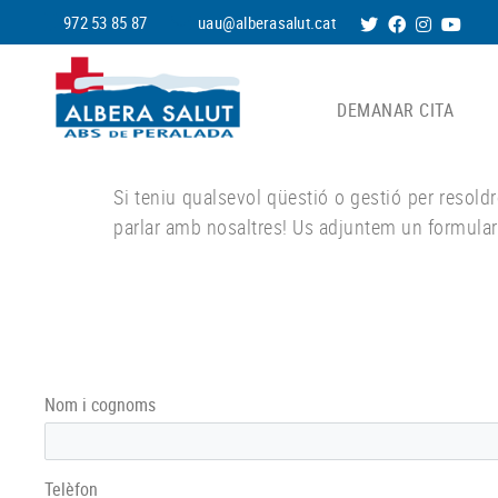
972 53 85 87
uau@alberasalut.cat
DEMANAR CITA
Si teniu qualsevol qüestió o gestió per resold
parlar amb nosaltres! Us adjuntem un formulari
Nom i cognoms
Telèfon